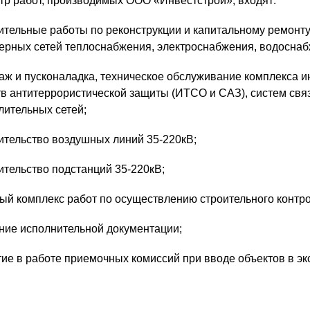
тр работ, производимых ООО «Инвестстрой», входят:
О КОМПАНИИ
ительные работы по реконструкции и капитальному ремонту
ерных сетей теплоснабжения, электроснабжения, водоснаб
НОВОСТИ
аж и пусконаладка, техническое обслуживание комплекса и
в антитеррористической защиты (ИТСО и САЗ), систем связ
ОБЪЕКТЫ
ПОИСК
лительных сетей;
ительство воздушных линий 35-220кВ;
ПРЕСС-СЛУЖБА
ительство подстанций 35-220кВ;
КАРЬЕРА
ый комплекс работ по осуществлению строительного контро
ение исполнительной документации;
КОНТАКТЫ
тие в работе приемочных комиссий при вводе объектов в э