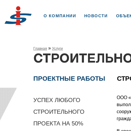
ОСНОВНАЯ НАВИ
О КОМПАНИИ
НОВОСТИ
ОБЪЕ
СТРОКА НАВИГАЦИИ
Главная
Услуги
СТРОИТЕЛЬН
МЕНЮ УСЛУГ
ПРОЕКТНЫЕ РАБОТЫ
СТР
ООО «
УСПЕХ ЛЮБОГО
выпол
СТРОИТЕЛЬНОГО
соору
гражда
ПРОЕКТА НА 50%