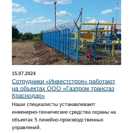
О КОМПАНИИ
НОВОСТИ
ОБЪЕКТЫ
ПОИСК
ПРЕСС-СЛУЖБА
15.07.2024
Сотрудники «Инвестстроя» работают
на объектах ООО «Газпром трансгаз
КАРЬЕРА
Краснодар»
Наши специалисты устанавливают
инженерно-технические средства охраны на
КОНТАКТЫ
объектах 5 линейно-производственных
управлений.