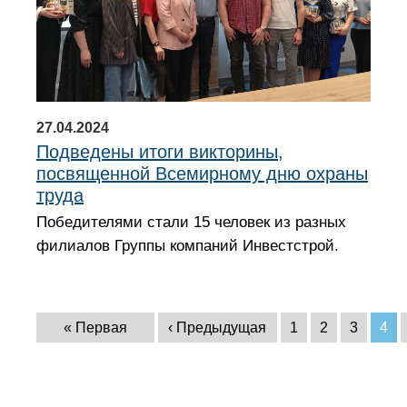
27.04.2024
Подведены итоги викторины,
посвященной Всемирному дню охраны
труда
Победителями стали 15 человек из разных
филиалов Группы компаний Инвестстрой.
Нумерация страниц
Первая страница
Предыдущая страница
Страница
Страница
Страниц
Тек
« Первая
‹ Предыдущая
1
2
3
4