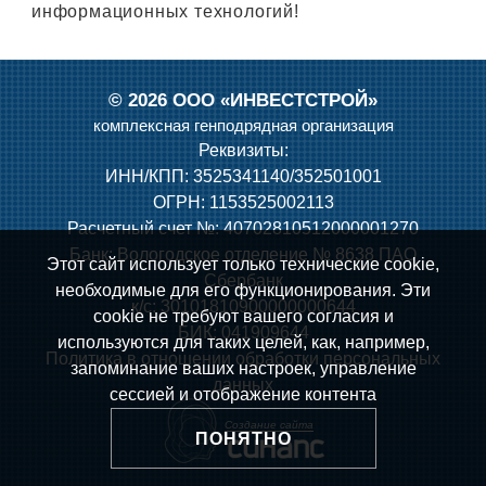
информационных технологий!
©
2026 ООО «ИНВЕСТСТРОЙ»
комплексная генподрядная организация
Реквизиты:
ИНН/КПП: 3525341140/352501001
ОГРН: 1153525002113
Расчетный счет №: 40702810512000001270
Банк: Вологодское отделение № 8638 ПАО
Этот сайт использует только технические cookie,
Сбербанк
необходимые для его функционирования. Эти
к/с: 30101810900000000644
cookie не требуют вашего согласия и
БИК: 041909644
используются для таких целей, как, например,
Политика в отношении обработки персональных
запоминание ваших настроек, управление
данных
сессией и отображение контента
Создание сайта
ПОНЯТНО