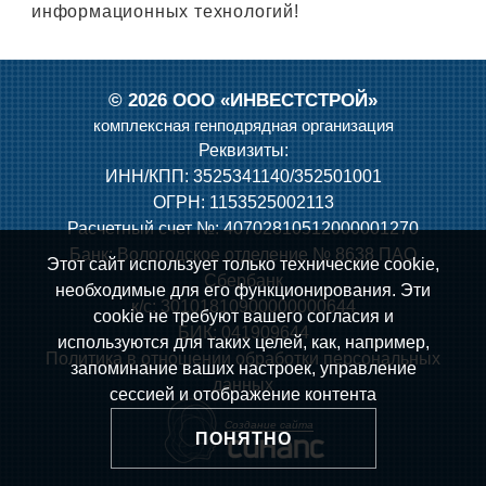
информационных технологий!
©
2026 ООО «ИНВЕСТСТРОЙ»
комплексная генподрядная организация
Реквизиты:
ИНН/КПП: 3525341140/352501001
ОГРН: 1153525002113
Расчетный счет №: 40702810512000001270
Банк: Вологодское отделение № 8638 ПАО
Этот сайт использует только технические cookie,
Сбербанк
необходимые для его функционирования. Эти
к/с: 30101810900000000644
cookie не требуют вашего согласия и
БИК: 041909644
используются для таких целей, как, например,
Политика в отношении обработки персональных
запоминание ваших настроек, управление
данных
сессией и отображение контента
Создание сайта
ПОНЯТНО